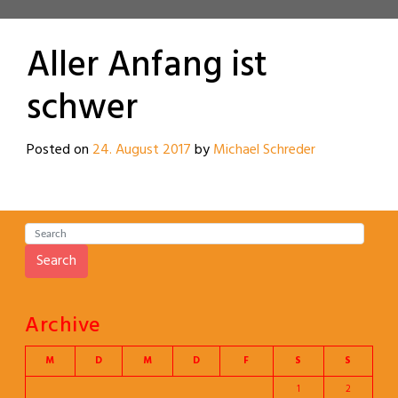
Aller Anfang ist
schwer
Posted on
24. August 2017
by
Michael Schreder
Search
Archive
M
D
M
D
F
S
S
1
2