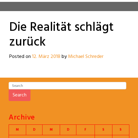
Die Realität schlägt
zurück
Posted on
12. März 2018
by
Michael Schreder
Search
Archive
M
D
M
D
F
S
S