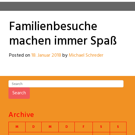
Familienbesuche
machen immer Spaß
Posted on
18. Januar 2018
by
Michael Schreder
Search
Archive
M
D
M
D
F
S
S