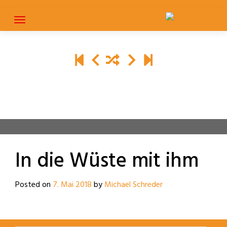
Skip
to
content
In die Wüste mit ihm
Posted on
7. Mai 2018
by
Michael Schreder