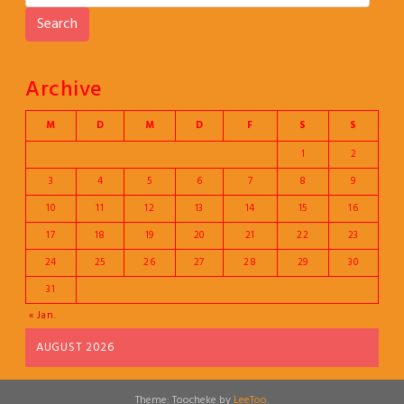
Search
Archive
M
D
M
D
F
S
S
1
2
3
4
5
6
7
8
9
10
11
12
13
14
15
16
17
18
19
20
21
22
23
24
25
26
27
28
29
30
31
« Jan.
AUGUST 2026
Theme: Toocheke by
LeeToo
.